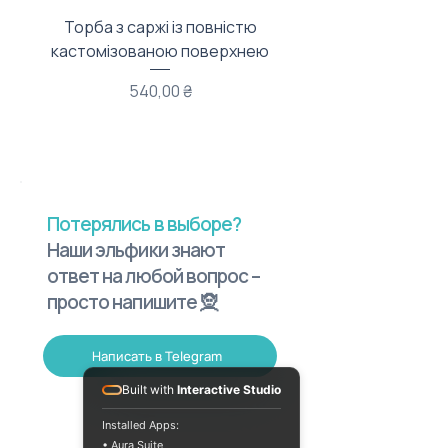
Торба з саржі із повністю
Тканинний мішечок з
кастомізованою поверхнею
Цена
540,00 ₴
Потерялись в выборе?
Наши эльфики знают
ответ на любой вопрос –
просто напишите 🧝
Написать в Telegram
Built with
Interactive Studio
Installed Apps:
• Aura Suite