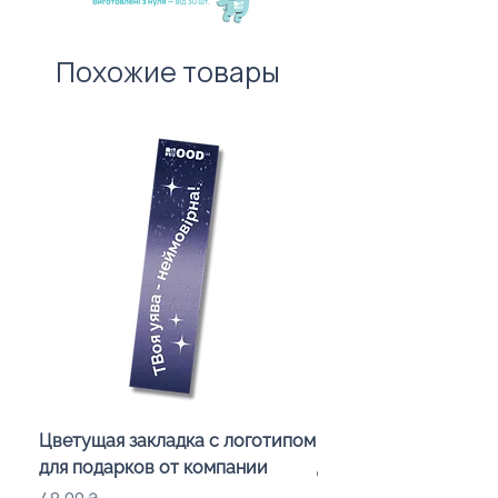
100 штук без врахування
вартості нанесення.
Похожие товары
Цветущая закладка с логотипом
Караоке-мікрофон «
для подарков от компании
для дітей з LED-підсв
лого бренду