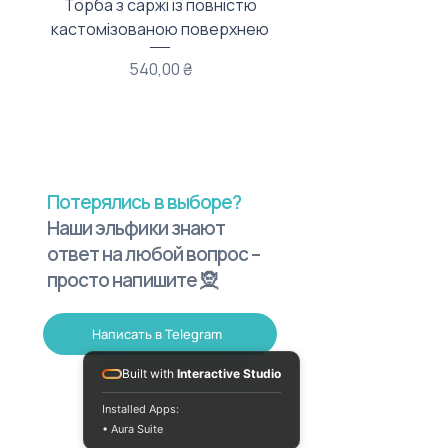
Торба з саржі із повністю
Тканинний мішечок з
кастомізованою поверхнею
Цена
540,00 ₴
Потерялись в выборе?
Наши эльфики знают
ответ на любой вопрос –
просто напишите 🧝
Написать в Telegram
Built with
Interactive Studio
Installed Apps:
• Aura Suite