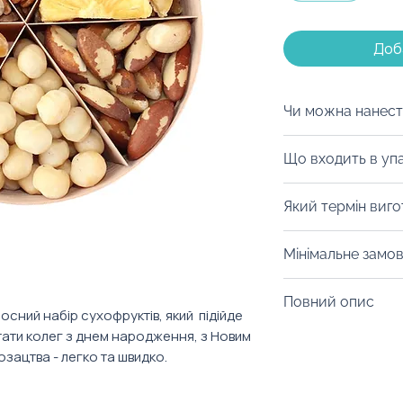
Доб
Чи можна нанест
Ми з радістю заб
Що входить в уп
Картонні коробк
бірками та стріч
Усі складові упа
Який термін виг
Дерев'яні короб
Кольори можна о
допомогою граві
жовтий, фіолето
Від 7 днів
до набору листівк
Мінімальне замо
синій, оранжеви
додати листівку 
Від 10 штук.
індивідуальним д
Повний опис
сний набір сухофруктів, який  підійде 
тати колег з днем народження, з Новим 
Склад боксу: ман
озацтва - легко та швидко.
пекан, бразильск
фісташка. Упаков
180x180x60 мм Ва