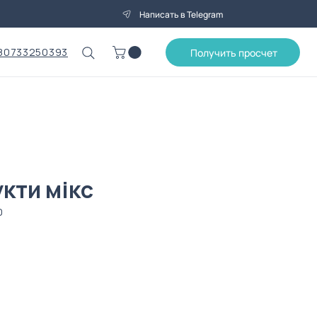
Написать в Telegram
80733250393
Получить просчет
кти мікс
0
на