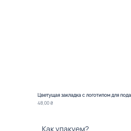
Цветущая закладка с логотипом для под
Цена
48,00 ₴
Как упакуем?