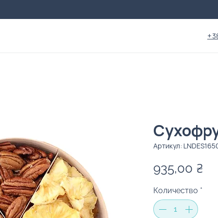
+3
Сухофру
Артикул: LNDES165
Це
935,00 ₴
Количество
*