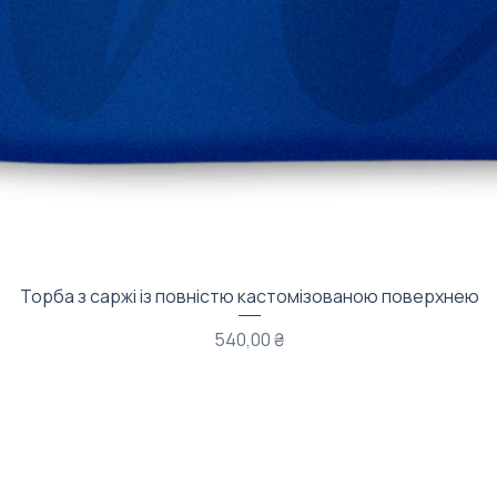
Быстрый просмотр
Торба з саржі із повністю кастомізованою поверхнею
Цена
540,00 ₴