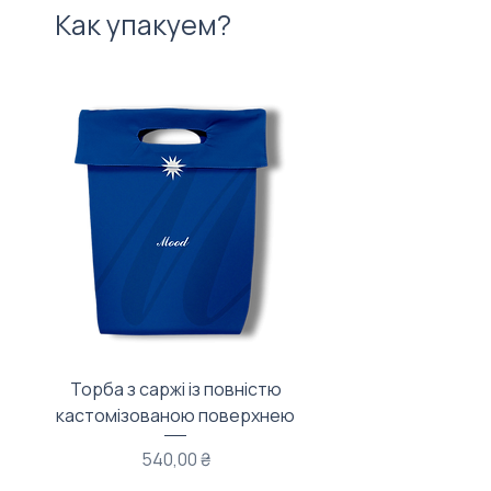
Как упакуем?
Торба з саржі із повністю
Тканинний мішечок з
кастомізованою поверхнею
Цена
540,00 ₴