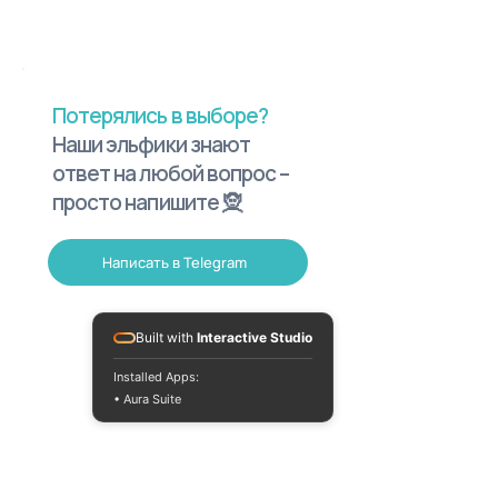
Потерялись в выборе?
Наши эльфики знают
ответ на любой вопрос –
просто напишите 🧝
Написать в Telegram
Built with
Interactive Studio
Installed Apps:
• Aura Suite