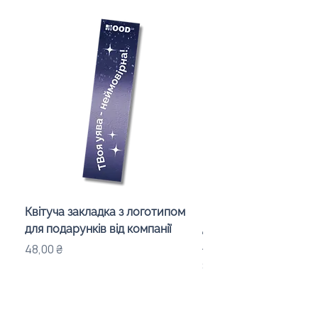
Квітуча закладка з логотипом
Караоке-мікрофон «
для подарунків від компанії
для дітей з LED-підсв
лого бренду
Цена
48,00 ₴
Цена
840,00 ₴