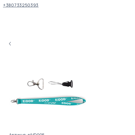
+380733250393
Артикул: plVD005