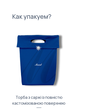
Как упакуем?
Торба з саржі із повністю
Тканинний мішечок з
кастомізованою поверхнею