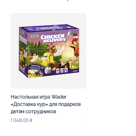
Настольная игра Wader
Детский калейдоско
«Доставка кур» для подарков
Day in the Woods» с
детям сотрудников
индивидуальным оф
Цена
Цена
1 048,00 ₴
283,00 ₴