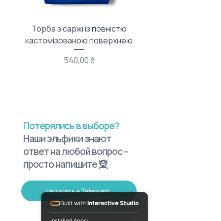
Торба з саржі із повністю
Тканинний мішечок з
кастомізованою поверхнею
Цена
540,00 ₴
Потерялись в выборе?
Наши эльфики знают
ответ на любой вопрос –
просто напишите 🧝
Написать в Telegram
Built with
Interactive Studio
Installed Apps: