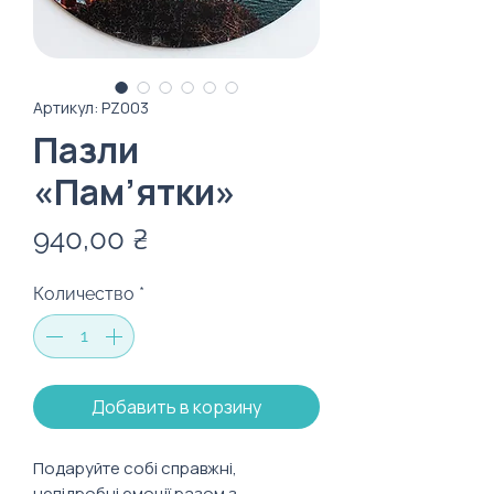
Артикул: PZ003
Пазли
«Пам’ятки»
Цена
940,00 ₴
Количество
*
Добавить в корзину
Подаруйте собі справжні,
непідробні емоції разом з