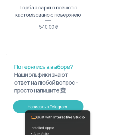
Торба з саржі із повністю
Тканинний мішечок з
кастомізованою поверхнею
Цена
540,00 ₴
Потерялись в выборе?
Наши эльфики знают
ответ на любой вопрос –
просто напишите 🧝
Написать в Telegram
Built with
Interactive Studio
Installed Apps:
• Aura Suite