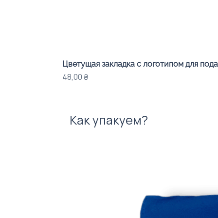
Цветущая закладка с логотипом для под
Цена
48,00 ₴
Как упакуем?