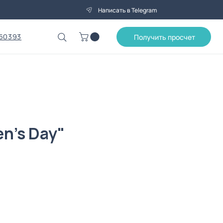
Написать в Telegram
50393
Получить просчет
n's Day"
Цена