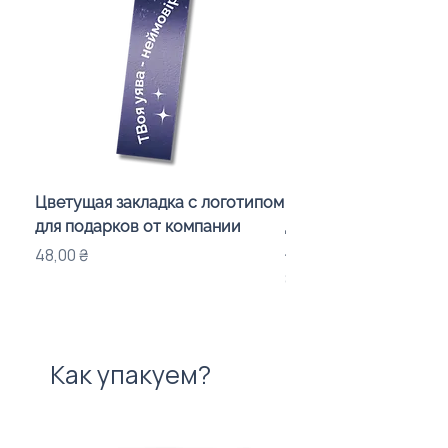
Цветущая закладка с логотипом
Караоке-мікрофон «
для подарков от компании
для дітей з LED-підсв
лого бренду
Цена
48,00 ₴
Цена
840,00 ₴
Как упакуем?