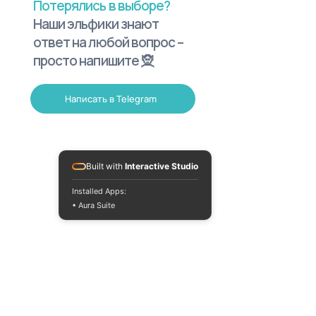
Потерялись в выборе?
Наши эльфики знают
ответ на любой вопрос –
просто напишите 🧝
Написать в Telegram
Built with
Interactive Studio
Installed Apps:
• Aura Suite
+380733250393
Пн-Пт 10:00-18:00