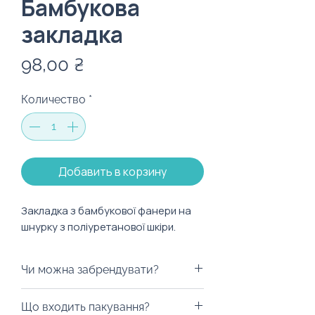
Бамбукова
закладка
Цена
98,00 ₴
Количество
*
Добавить в корзину
Закладка з бамбукової фанери на
шнурку з поліуретанової шкіри.
Чи можна забрендувати?
Саме так! Це може бути що
Що входить пакування?
завгодно: від логотипу до слогану