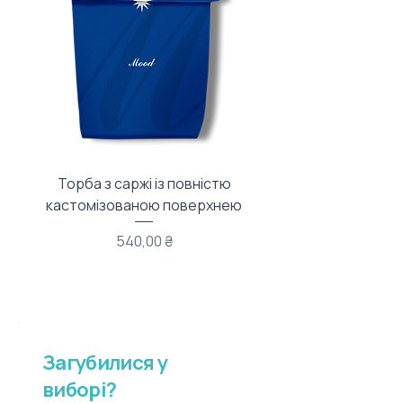
Торба з саржі із повністю
Тканинний мішечок з
кастомізованою поверхнею
Ціна
540,00 ₴
Загубилися у
виборі?