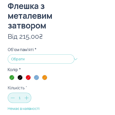
Флешка з
металевим
затвором
За
Від
215,00₴
розпродажем
Об'єм пам'яті
*
Колір
*
Кількість
*
Немає в наявності