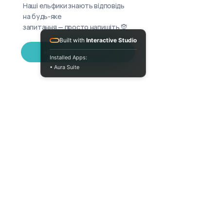
Наші ельфики знають відповідь
на будь-яке
запитання — просто напишіть 🧝
Built with
Interactive Studio
Написати в Telegram
Installed Apps:
• Aura Suite
+380733250393
Пн-Пт 10:00-18:00
info@moodua.com