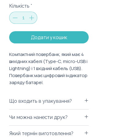
Кількість
*
Додати у кошик
Компактний повербанк, який має 4
вихідних кабелі (Type-C, micro-USB і
Lightning) і 1 вхідний кабель (USB).
Повербанк має цифровий індикатор
заряду батареї.
Характеристики:
Що входить в упакування?
Розмір: 141х67х32 мм
Матеріал: алюмінієвий корпус
Ми можемо запакувати
Чи можна нанести друк?
Об'єм батареї: 20000мАч
повербанк у будь-яку коробку на
Тип акумулятора: Li-Ion
ваш смак, пакети з екологічних
Із радістю забрендуємо! На
Який термін виготовлення?
матеріалів, дой-паки (тренд 2023
PowerBank можна нанести