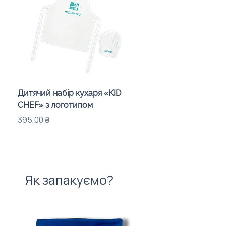
Дитячий набір кухаря «KID
Квітуча закладка з л
CHEF» з логотипом
для подарунків від ко
Ціна
Ціна
395,00 ₴
48,00 ₴
Як запакуємо?