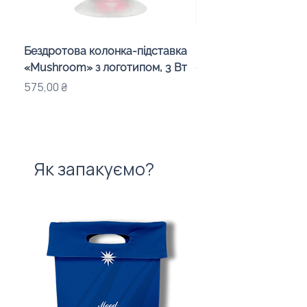
Бездротова колонка-підставка
Проектор зоряного 
«Mushroom» з логотипом, 3 Вт
«Galaxy» з дизайном
компанії
Ціна
575,00 ₴
Ціна
720,00 ₴
Як запакуємо?