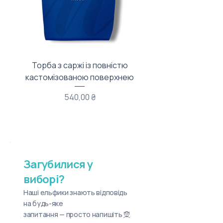
Торба з саржі із повністю
Тканинний мішечок з
кастомізованою поверхнею
Ціна
540,00 ₴
Загубилися у
виборі?
Наші ельфики знають відповідь
на будь-яке
запитання — просто напишіть 🧝