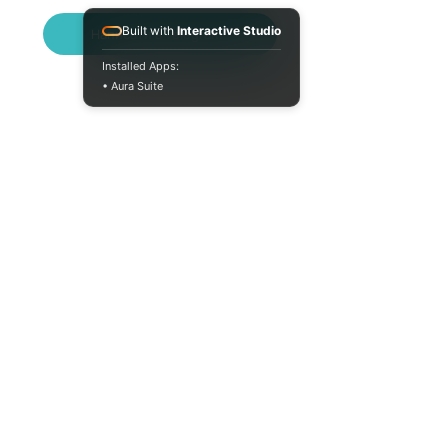
Built with
Interactive Studio
Написати в Telegram
Installed Apps:
• Aura Suite
Пн-Пт 10:00-18:00
info@moodua.com
вул Євгена Коновальця, 36Д
м. Київ, Бізнес-центр WAVE