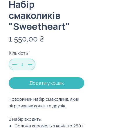
Набір
смаколиків
"Sweetheart"
Ціна
1 550,00 ₴
Кількість
*
Додати у кошик
Новорічний набір смаколиків, який
зігріє ваших колег та друзів.
В набір входить:
Солона карамель з ваніллю 250 г