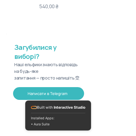
Ціна
540,00 ₴
Загубилися у
виборі?
Наші ельфики знають відповідь
на будь-яке
запитання — просто напишіть 🧝
Написати в Telegram
Built with
Interactive Studio
Installed Apps:
• Aura Suite