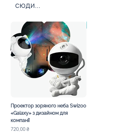
сюди...
врахування вартості нанесення.
від 30 штук
Проектор зоряного неба Swizoo
Магнітна мапа Україн
«Galaxy» з дизайном для
пазлами областей і
компанії
корпоративним диз
Ціна
Ціна
720,00 ₴
315,00 ₴