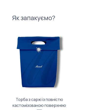
Як запакуємо?
Торба з саржі із повністю
Тканинний мішечок з
кастомізованою поверхнею