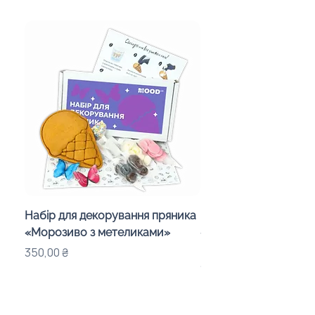
Набір для декорування пряника
Набір для шокобомб
«Морозиво з метеликами»
«Смайлики» у дитяч
подарунковий бокс
Ціна
350,00 ₴
Ціна
1 150,00 ₴