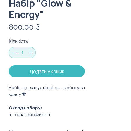
Набір "Glow &
Energy"
Ціна
800,00 ₴
Кількість
*
Додати у кошик
Набір, що дарує ніжність, турботу та
красу 💖
Склад набору:
колагеновий шот
протеїновий батончик
бальзам для губ від dott