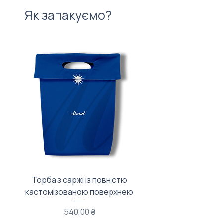
Як запакуємо?
Торба з саржі із повністю
Тканинний мішечок з
кастомізованою поверхнею
Ціна
540,00 ₴