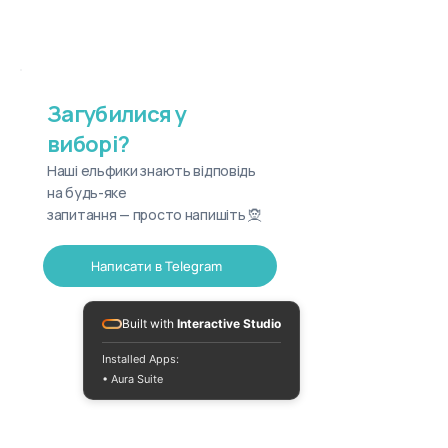
Загубилися у
виборі?
Наші ельфики знають відповідь
на будь-яке
запитання — просто напишіть 🧝
Написати в Telegram
Built with
Interactive Studio
Installed Apps:
• Aura Suite