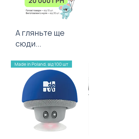
першого враження!
А гляньте ще
сюди...
Made in Poland, від 100 шт