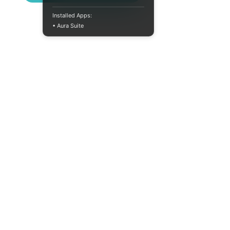
Installed Apps:
• Aura Suite
Пн-Пт 10:00-18:00
info@moodua.com
вул Євгена Коновальця, 36Д
м. Київ, Бізнес-центр WAVE