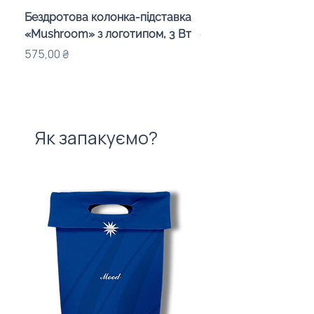
Бездротова колонка-підставка
Проектор зоряного 
«Mushroom» з логотипом, 3 Вт
«Galaxy» з дизайном
компанії
Ціна
575,00 ₴
Ціна
720,00 ₴
Як запакуємо?