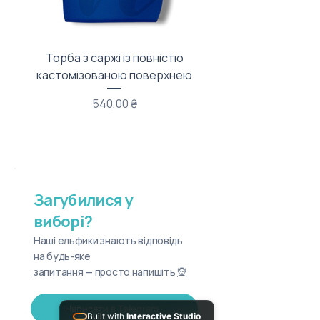
Торба з саржі із повністю
Тканинний мішечок з
кастомізованою поверхнею
Ціна
540,00 ₴
Загубилися у
виборі?
Наші ельфики знають відповідь
на будь-яке
запитання — просто напишіть 🧝
Написати в Telegram
Built with
Interactive Studio