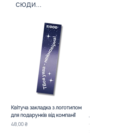
сюди...
Квітуча закладка з логотипом
Караоке-мікрофон «
для подарунків від компанії
для дітей з LED-підсв
лого бренду
Ціна
48,00 ₴
Ціна
840,00 ₴