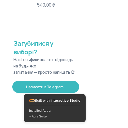
Ціна
540,00 ₴
Загубилися у
виборі?
Наші ельфики знають відповідь
на будь-яке
запитання — просто напишіть 🧝
Написати в Telegram
Built with
Interactive Studio
Installed Apps:
• Aura Suite