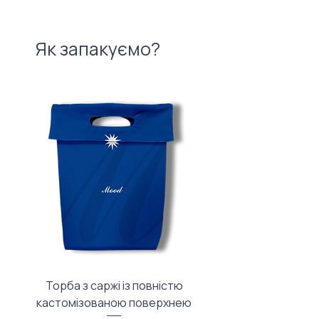
Як запакуємо?
Торба з саржі із повністю
Тканинний мішечок з
кастомізованою поверхнею