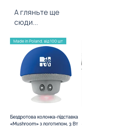
А гляньте ще
сюди...
Made in Poland, від 100 шт
Бездротова колонка-підставка
Проектор зоряного 
«Mushroom» з логотипом, 3 Вт
«Galaxy» з дизайном