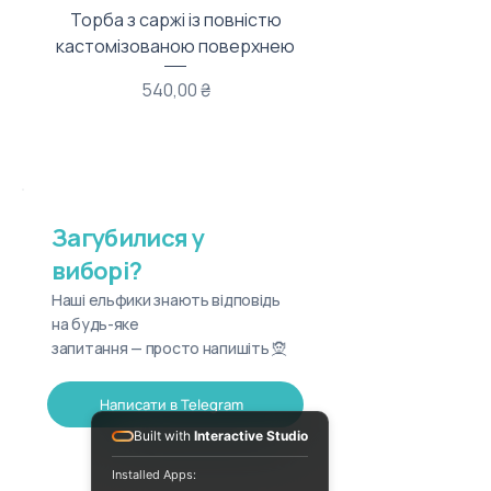
Торба з саржі із повністю
Тканинний мішечок з
кастомізованою поверхнею
Ціна
540,00 ₴
Загубилися у
виборі?
Наші ельфики знають відповідь
на будь-яке
запитання — просто напишіть 🧝
Написати в Telegram
Built with
Interactive Studio
Installed Apps: