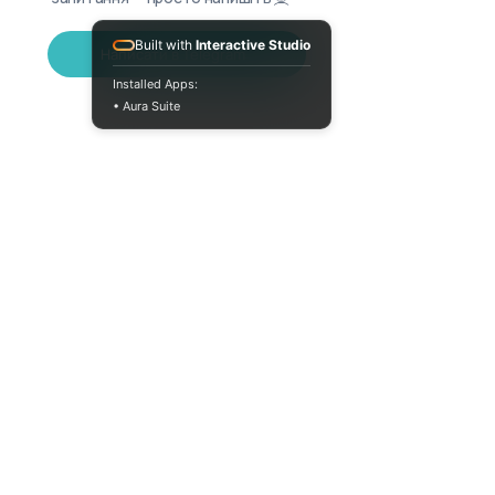
Built with
Interactive Studio
Написати в Telegram
Installed Apps:
• Aura Suite
+380733250393
Пн-Пт 10:00-18:00
info@moodua.com
вул Євгена Коновальця, 36Д
м. Київ, Бізнес-центр WAVE