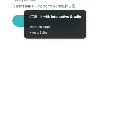
запитання — просто напишіть 🧝
Built with
Interactive Studio
Написати в Telegram
Installed Apps:
• Aura Suite
(073) 325-03-93
Пн-Пт 10:00-18:00
info@moodua.com