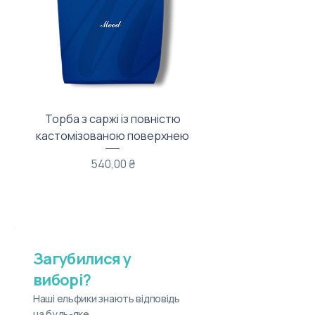
Торба з саржі із повністю
Тканинний мішечок з
кастомізованою поверхнею
Ціна
540,00 ₴
Загубилися у
виборі?
Наші ельфики знають відповідь
на будь-яке