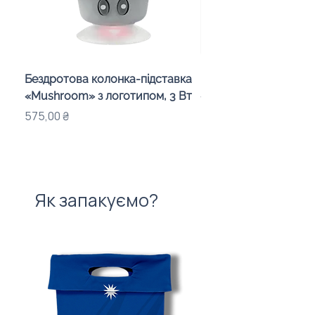
Бездротова колонка-підставка
Проектор зоряного 
«Mushroom» з логотипом, 3 Вт
«Galaxy» з дизайном
компанії
Ціна
575,00 ₴
Ціна
720,00 ₴
Як запакуємо?