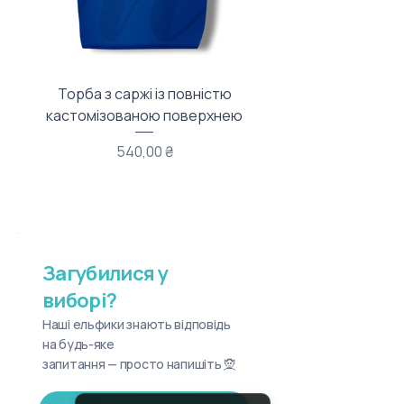
Торба з саржі із повністю
Тканинний мішечок з
кастомізованою поверхнею
Ціна
540,00 ₴
Загубилися у
виборі?
Наші ельфики знають відповідь
на будь-яке
запитання — просто напишіть 🧝