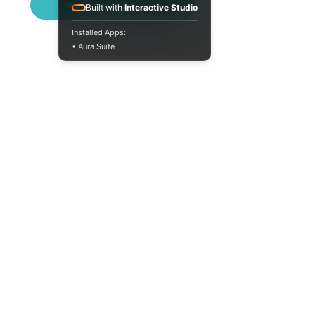
Написати в Telegram
Built with
Interactive Studio
Installed Apps:
• Aura Suite
+380733250393
Пн-Пт 10:00-18:00
info@moodua.com
вул Євгена Коновальця, 36Д
м. Київ, Бізнес-центр WAVE