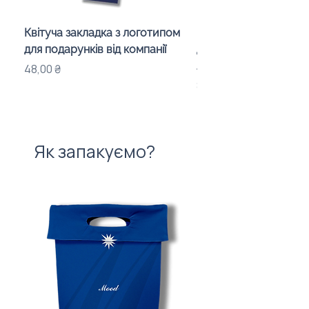
Квітуча закладка з логотипом
Караоке-мікрофон «
для подарунків від компанії
для дітей з LED-підсв
лого бренду
Ціна
48,00 ₴
Ціна
840,00 ₴
Як запакуємо?