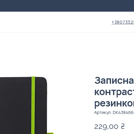
+3807332
Записна
контра
резинко
Артикул: DК438466
Ці
229,00 ₴