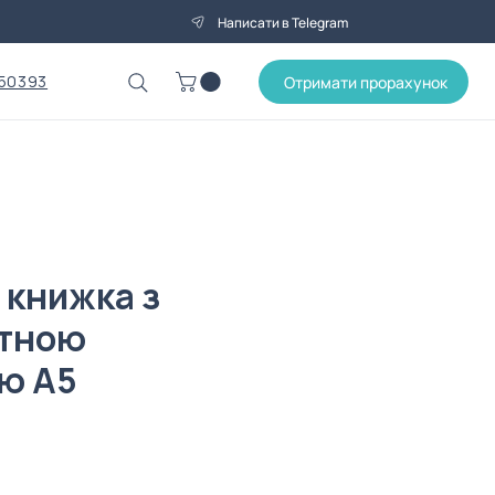
Написати в Telegram
50393
Отримати прорахунок
 книжка з
стною
ю А5
на