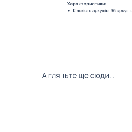
Характеристики:
Кількість аркушів: 96 аркуші
Розмір: 210 х 142 мм
Тип сторінок: лінія
Формат: А5
А гляньте ще сюди...