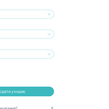
одати у кошик
акування?