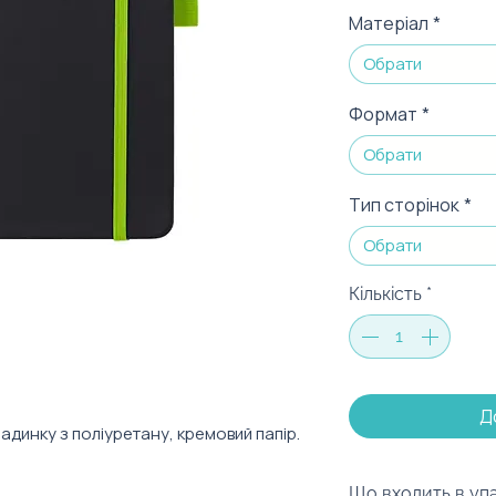
Матеріал
*
Обрати
Формат
*
Обрати
Тип сторінок
*
Обрати
Кількість
*
Д
адинку з поліуретану, кремовий папір.
Що входить в уп