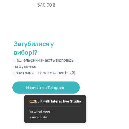
Ціна
540,00 ₴
Загубилися у
виборі?
Наші ельфики знають відповідь
на будь-яке
запитання — просто напишіть 🧝
Написати в Telegram
Built with
Interactive Studio
Installed Apps:
• Aura Suite