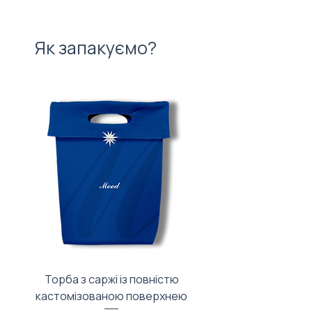
Як запакуємо?
Торба з саржі із повністю
Тканинний мішечок з
кастомізованою поверхнею