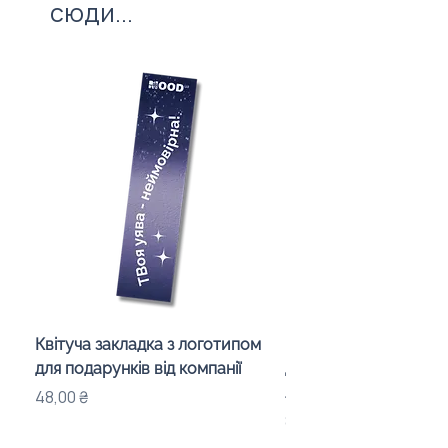
сюди...
Квітуча закладка з логотипом
Караоке-мікрофон «
для подарунків від компанії
для дітей з LED-підсв
лого бренду
Ціна
48,00 ₴
Ціна
840,00 ₴