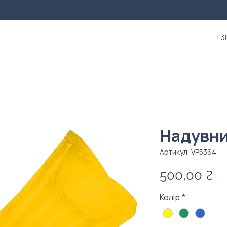
+3
Надувни
Артикул: VP5364
Ці
500,00 ₴
Колір
*