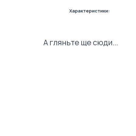
Характеристики:
Розмір: 180 x 70 x 16 см
А гляньте ще сюди...