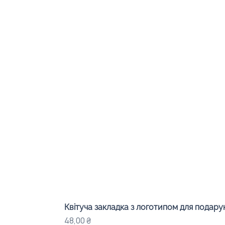
Квітуча закладка з логотипом для подарунк
Ціна
48,00 ₴