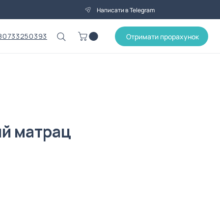
Написати в Telegram
80733250393
Отримати прорахунок
й матрац
на