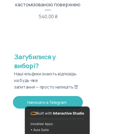
кастомізованою поверхнею
Ціна
540,00 ₴
Загубилися у
виборі?
Наші ельфики знають відповідь
на будь-яке
запитання — просто напишіть 🧝
Написати в Telegram
Built with
Interactive Studio
Installed Apps:
• Aura Suite