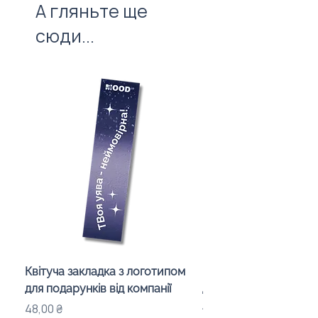
А гляньте ще
сюди...
Квітуча закладка з логотипом
Караоке-мікрофон «
для подарунків від компанії
для дітей з LED-підсв
лого бренду
Ціна
48,00 ₴