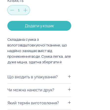
Кількість
*
Додати у кошик
Складана сумка з
вологовідштовхуючої тканини, що
надійно захищає вміст від
проникнення води. Сумка легка, але
дуже міцна, здатна зберігати й
переносити вагу до 13 кг.
Що входить в упакування?
Характеристики:
100% поліестеру
Ми можемо запакувати сумку у
Чи можна нанести друк?
Розмір М - складена 65*11 см,
будь-яку коробку на ваш смак,
закручена равликом 11*5 см,
пакети з екологічних матеріалів,
Із задоволенням забрендуємо!
заповнена 45*45 см.
Який термін виготовлення?
дой-паки або будь-який інший
Ми можемо нанести логотип на
Розмір Л - складена 70*13 см,
вид пакування. Все це можна з