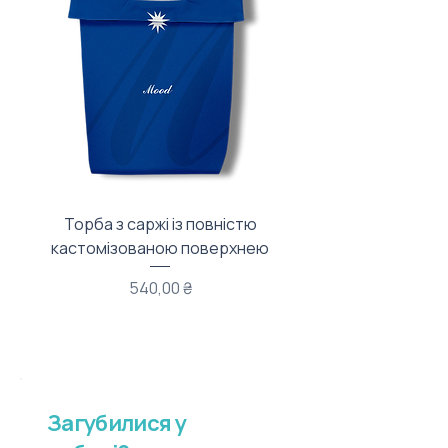
Торба з саржі із повністю
Тканинний мішечок з
кастомізованою поверхнею
Ціна
540,00 ₴
Загубилися у