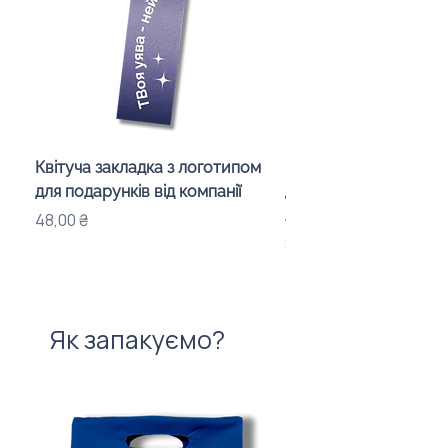
Квітуча закладка з логотипом
Караоке-мікрофон «
для подарунків від компанії
для дітей з LED-підсв
лого бренду
Ціна
48,00 ₴
Ціна
840,00 ₴
Як запакуємо?