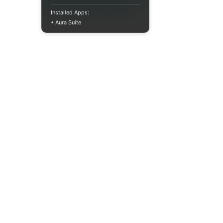
Installed Apps:
• Aura Suite
(073) 325-03-93
Пн-Пт 10:00-18:00
info@moodua.com
вул Євгена Коновальця, 36Д
м. Київ, Бізнес-центр WAVE