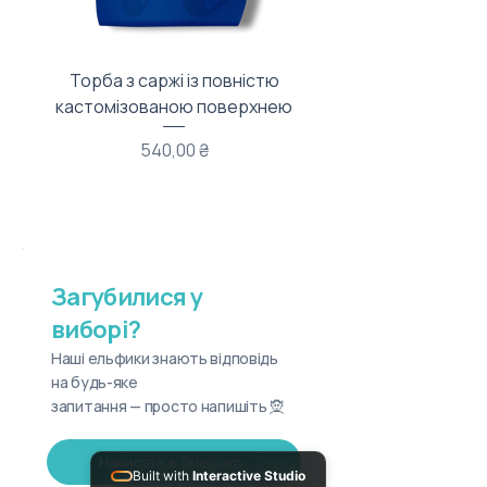
Торба з саржі із повністю
Тканинний мішечок з
кастомізованою поверхнею
Ціна
540,00 ₴
Загубилися у
виборі?
Наші ельфики знають відповідь
на будь-яке
запитання — просто напишіть 🧝
Написати в Telegram
Built with
Interactive Studio