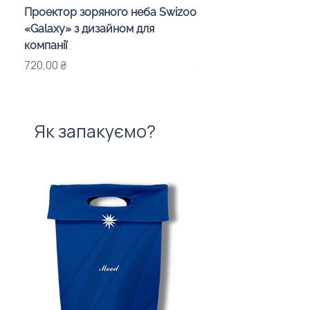
Проектор зоряного неба Swizoo
Магнітна мапа Україн
«Galaxy» з дизайном для
пазлами областей і
компанії
корпоративним диз
Ціна
Ціна
720,00 ₴
315,00 ₴
Як запакуємо?