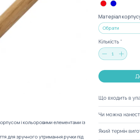
Матеріал корпус
Обрати
Кількість
*
Д
Що входить в уп
Ми можемо запак
Чи можна нанест
коробку на ваш с
корпусом і кольоровими елементами із
матеріалів, дой-
Із радістю забре
Який термін виг
будь-який інший 
нанести гравіюва
ття для зручного утримання ручки під
можна з легкістю