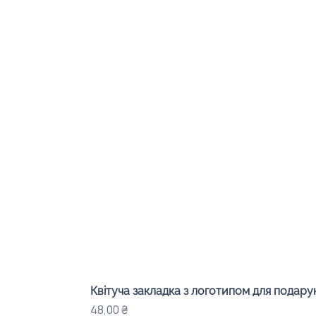
Квітуча закладка з логотипом для подарунк
Ціна
48,00 ₴