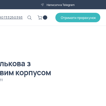
Написати в Telegram
80733250393
Отримати прорахунок
лькова з
вим корпусом
11
а