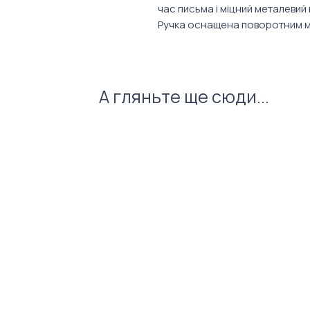
час письма і міцний металевий к
Ручка оснащена поворотним м
Характеристики:
Матеріал: бамбук, пластик
Колір стержня: синій
А гляньте ще сюди...