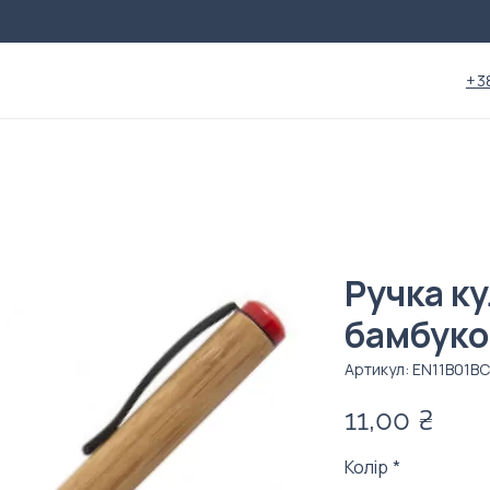
+3
Ручка ку
бамбуко
Артикул: EN11B01BC
Цін
11,00 ₴
Колір
*