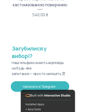
кастомізованою поверхнею
Ціна
540,00 ₴
Загубилися у
виборі?
Наші ельфики знають відповідь
на будь-яке
запитання — просто напишіть 🧝
Написати в Telegram
Built with
Interactive Studio
Installed Apps:
• Aura Suite