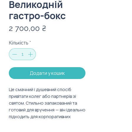
Великодній
гастро-бокс
Ціна
2 700,00 ₴
Кількість
*
Додати у кошик
Це смачний і душевний спосіб
привітати колег або партнерів зі
святом. Стильно запакований та
готовий для вручення — він ідеально
підходить для корпоративних
подарунків, які запам’ятаються
теплом і турботою.