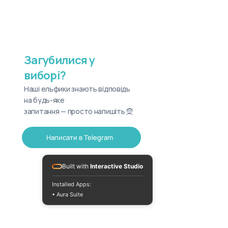
Загубилися у
виборі?
Наші ельфики знають відповідь
на будь-яке
запитання — просто напишіть 🧝
Написати в Telegram
Built with
Interactive Studio
Installed Apps:
• Aura Suite