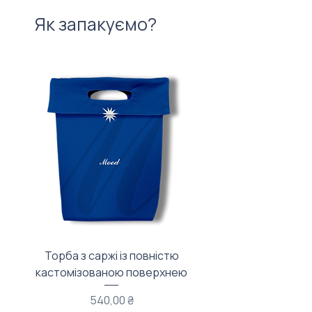
Як запакуємо?
Торба з саржі із повністю
Тканинний мішечок з
кастомізованою поверхнею
Ціна
540,00 ₴