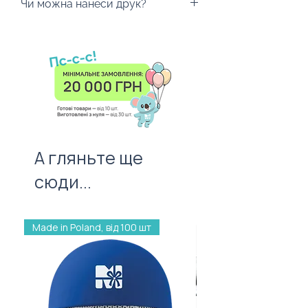
Чи можна нанеси друк?
Салатовий
Так! На сторону стрічки
1 моток довжиною в 36 ярдів
можливо нанести візерунок
(близько 32,9 метри).
або ваш логотип повторюючи
його на всю довжину або через
певний проміжок.
А гляньте ще
сюди...
Made in Poland, від 100 шт