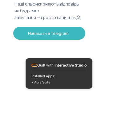
Наші ельфики знають відповідь
на будь-яке
запитання — просто напишіть 🧝
Написати в Telegram
Built with
Interactive Studio
Installed Apps:
• Aura Suite
(073) 325-03-93
Пн-Пт 10:00-18:00
info@moodua.com