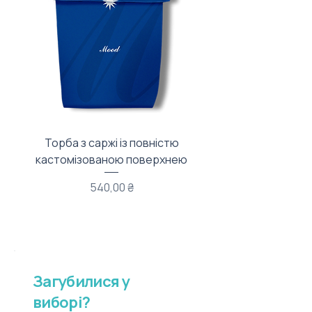
Торба з саржі із повністю
Тканинний мішечок з
кастомізованою поверхнею
Ціна
540,00 ₴
Загубилися у
виборі?