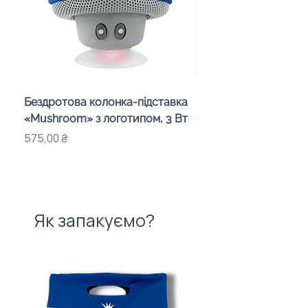
Бездротова колонка-підставка
Проектор зоряного 
«Mushroom» з логотипом, 3 Вт
«Galaxy» з дизайном
компанії
Ціна
575,00 ₴
Ціна
720,00 ₴
Як запакуємо?