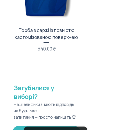
Торба з саржі із повністю
Тканинний мішечок з
кастомізованою поверхнею
Ціна
540,00 ₴
Загубилися у
виборі?
Наші ельфики знають відповідь
на будь-яке
запитання — просто напишіть 🧝