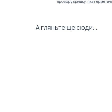
прозору кришку, яка герметич
відділенням, де зберігається 
Характеристики:
Об'єм: 800 мл.
А гляньте ще сюди...
Розмір: 225 х 160 х 70 мм.