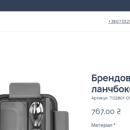
+3807332
Брендо
ланчбок
Артикул: TO2801-0
Ці
767,00 ₴
Матеріал
*