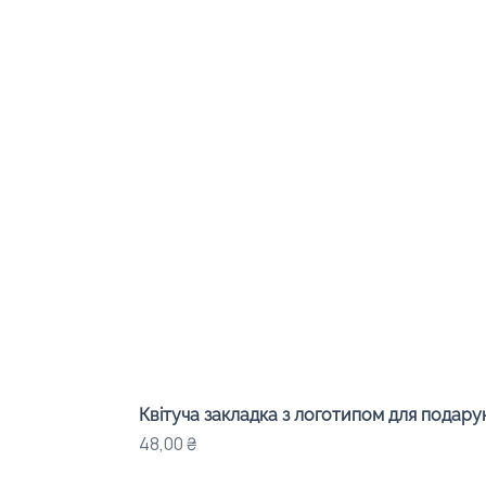
Квітуча закладка з логотипом для подарунк
Ціна
48,00 ₴