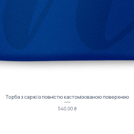
Швидкий перегляд
Торба з саржі із повністю кастомізованою поверхнею
Ціна
540,00 ₴