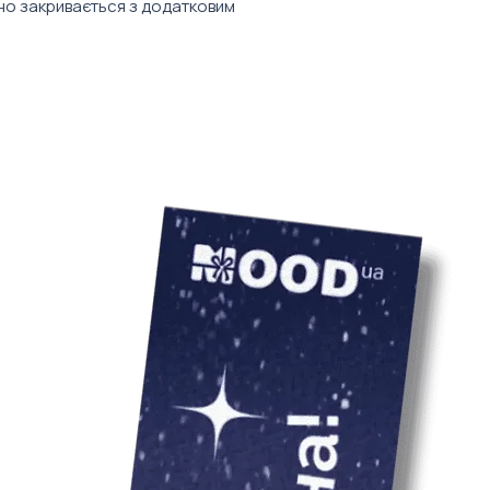
но закривається з додатковим
можна забрендув
Його не можна по
металева виделка та ложка.
наліпками з ваш
можна додати св
тираж — 10 штук
Також ми з раді
Ціна товару вказ
подарункового н
врахування варто
welcome pack чи 