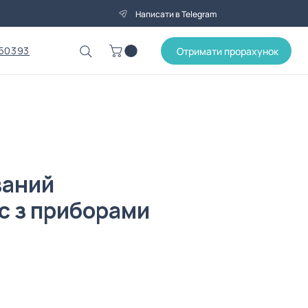
Написати в Telegram
50393
Отримати прорахунок
ваний
с з приборами
1
на