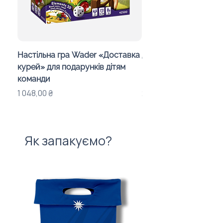
корпоративний мерч,
брендований набір
Мінімальне замовлення: від 100
шт
Настільна гра Wader «Доставка
Дитячий калейдоско
курей» для подарунків дітям
Day in the Woods» з
команди
індивідуальним офо
Ціна
Ціна
1 048,00 ₴
283,00 ₴
Як запакуємо?