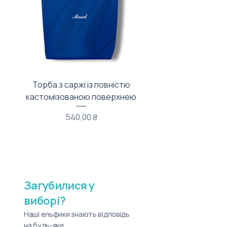
Торба з саржі із повністю
Тканинний мішечок з
кастомізованою поверхнею
Ціна
540,00 ₴
Загубилися у
виборі?
Наші ельфики знають відповідь
на будь-яке