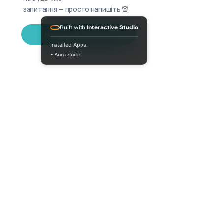
запитання — просто напишіть 🧝
Built with
Interactive Studio
Написати в Telegram
Installed Apps:
• Aura Suite
(073) 325-03-93
Пн-Пт 10:00-18:00
info@moodua.com
вул Євгена Коновальця, 36Д