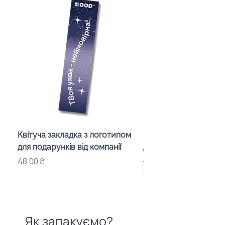
Квітуча закладка з логотипом
Караоке-мікрофон «
для подарунків від компанії
для дітей з LED-підсв
лого бренду
Ціна
48,00 ₴
Ціна
840,00 ₴
Як запакуємо?