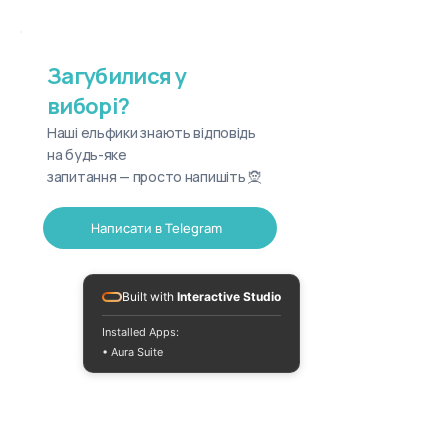
Загубилися у
виборі?
Наші ельфики знають відповідь
на будь-яке
запитання — просто напишіть 🧝
Написати в Telegram
Built with
Interactive Studio
Installed Apps:
• Aura Suite