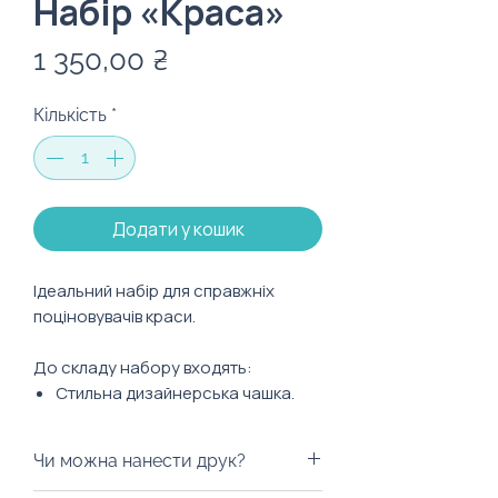
Набір «Краса»
Ціна
1 350,00 ₴
Кількість
*
Додати у кошик
Ідеальний набір для справжніх
поціновувачів краси.
До складу набору входять:
Стильна дизайнерська чашка.
Маршмелоу.
Чорний цейлонський чай.
Чи можна нанести друк?
Крем-мед.
Квітка бавовни.