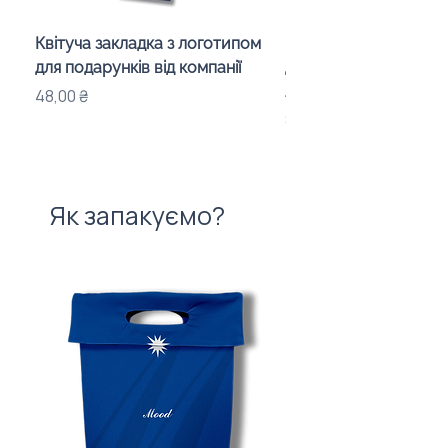
Квітуча закладка з логотипом
Караоке-мікрофон «
для подарунків від компанії
для дітей з LED-підсв
лого бренду
Ціна
48,00 ₴
Ціна
840,00 ₴
Як запакуємо?