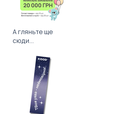
вартості нанесення.
тож радимо приділити йому
особливу увагу.
А гляньте ще
сюди...