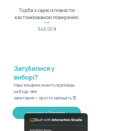
Торба з саржі із повністю
Тканинний мішечок з
кастомізованою поверхнею
Ціна
540,00 ₴
Загубилися у
виборі?
Наші ельфики знають відповідь
на будь-яке
запитання — просто напишіть 🧝
Написати в Telegram
Built with
Interactive Studio
Installed Apps: