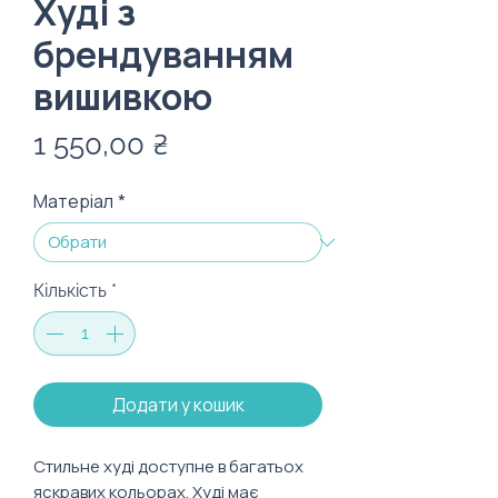
Худі з
брендуванням
вишивкою
Ціна
1 550,00 ₴
Матеріал
*
Кількість
*
Додати у кошик
Стильне худі доступне в багатьох
яскравих кольорах. Худі має