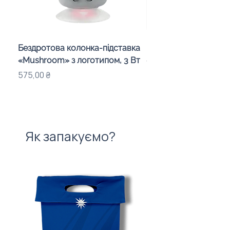
Бездротова колонка-підставка
Проектор зоряного 
«Mushroom» з логотипом, 3 Вт
«Galaxy» з дизайном
компанії
Ціна
575,00 ₴
Ціна
720,00 ₴
Як запакуємо?