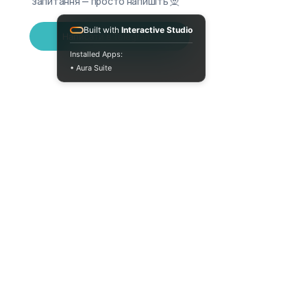
запитання — просто напишіть 🧝
Built with
Interactive Studio
Написати в Telegram
Installed Apps:
• Aura Suite
Пн-Пт 10:00-18:00
info@moodua.com
вул Євгена Коновальця, 36Д