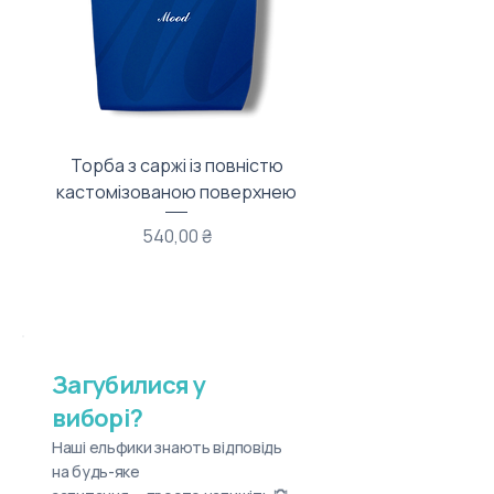
Торба з саржі із повністю
Тканинний мішечок з
кастомізованою поверхнею
Ціна
540,00 ₴
Загубилися у
виборі?
Наші ельфики знають відповідь
на будь-яке