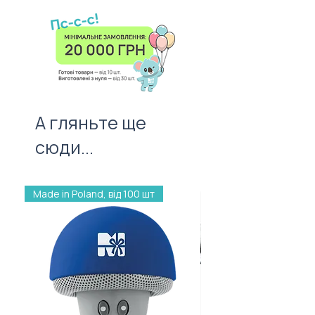
адресату. І не забудьте про
листівку — важливий атрибут
першого враження!
А гляньте ще
сюди...
Made in Poland, від 100 шт