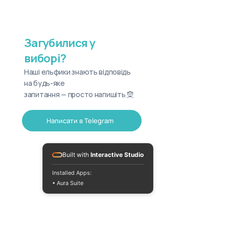
Загубилися у
виборі?
Наші ельфики знають відповідь
на будь-яке
запитання — просто напишіть 🧝
Написати в Telegram
Built with
Interactive Studio
Installed Apps:
• Aura Suite