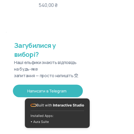
Ціна
540,00 ₴
Загубилися у
виборі?
Наші ельфики знають відповідь
на будь-яке
запитання — просто напишіть 🧝
Написати в Telegram
Built with
Interactive Studio
Installed Apps:
• Aura Suite