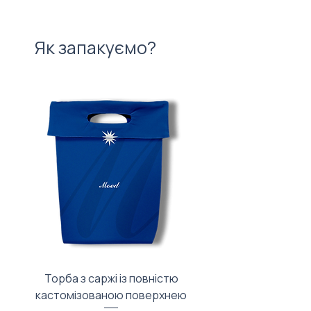
Як запакуємо?
Торба з саржі із повністю
Тканинний мішечок з
кастомізованою поверхнею