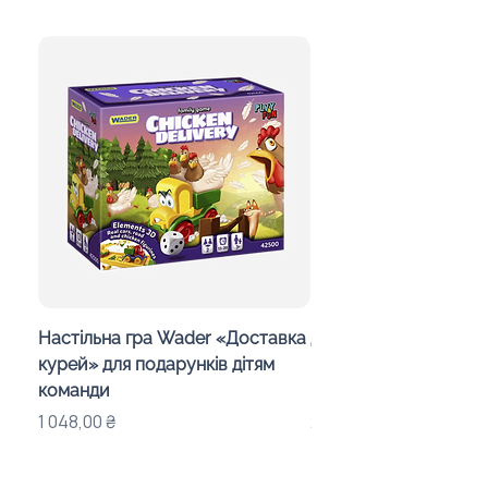
Настільна гра Wader «Доставка
Дитячий калейдоско
курей» для подарунків дітям
Day in the Woods» з
команди
індивідуальним офо
Ціна
Ціна
1 048,00 ₴
283,00 ₴