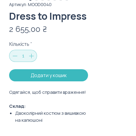
Артикул: MOOD0040
Dress to Impress
Ціна
2 655,00 ₴
Кількість
*
Додати у кошик
Одягайся, щоб справити враження!
Склад:
Д воколірний костюм з вишивкою
на капюшоні
Кепка з нанесенням під
малюв ання крейдою