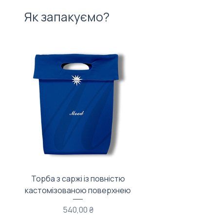
Як запакуємо?
Торба з саржі із повністю
Тканинний мішечок з
кастомізованою поверхнею
Ціна
540,00 ₴