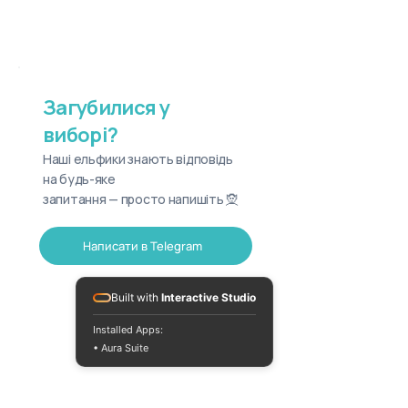
Загубилися у
виборі?
Наші ельфики знають відповідь
на будь-яке
запитання — просто напишіть 🧝
Написати в Telegram
Built with
Interactive Studio
Installed Apps:
• Aura Suite