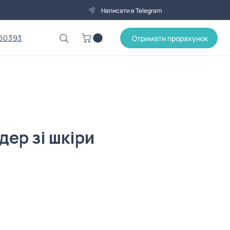
Написати в Telegram
50393
Отримати прорахунок
ер зі шкіри
на