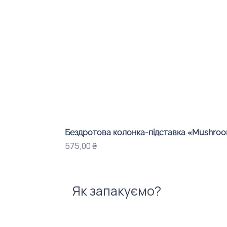
Бездротова колонка-підставка «Mushroom
Ціна
575,00 ₴
Як запакуємо?