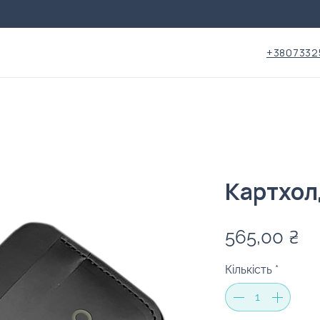
+3807332
Картхолд
Ці
565,00 ₴
Кількість
*