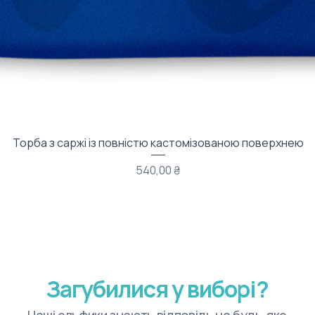
Швидкий перегляд
Торба з саржі із повністю кастомізованою поверхнею
Ціна
540,00 ₴
Загубилися у виборі?