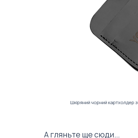
Шкіряний чорний картхолдер зі
А гляньте ще сюди...