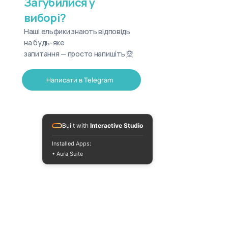
Загубилися у
виборі?
Наші ельфики знають відповідь
на будь-яке
запитання — просто напишіть 🧝
Написати в Telegram
Built with
Interactive Studio
Installed Apps:
• Aura Suite
+380733250393
Пн-Пт 10:00-18:00