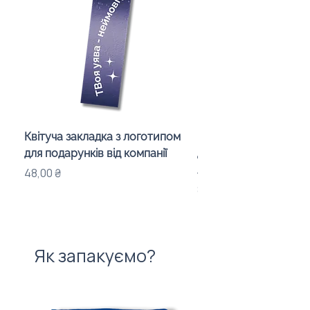
Квітуча закладка з логотипом
Караоке-мікрофон «
для подарунків від компанії
для дітей з LED-підсв
лого бренду
Ціна
48,00 ₴
Ціна
840,00 ₴
Як запакуємо?