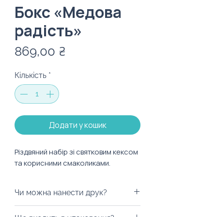
Бокс «Медова
радість»
Ціна
869,00 ₴
Кількість
*
Додати у кошик
Різдвяний набір зі святковим кексом 
та корисними смаколиками.
Чи можна нанести друк?
Ми з радістю забрендуємо для