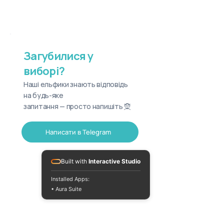
Загубилися у
виборі?
Наші ельфики знають відповідь
на будь-яке
запитання — просто напишіть 🧝
Написати в Telegram
Built with
Interactive Studio
Installed Apps:
• Aura Suite