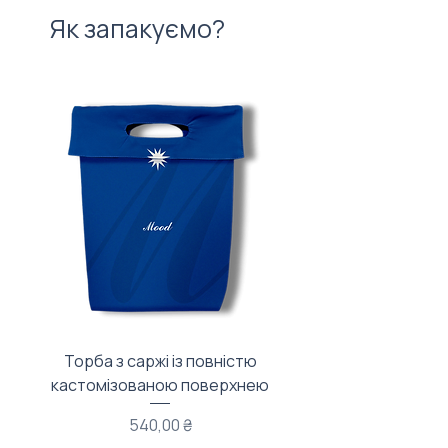
Як запакуємо?
Торба з саржі із повністю
Тканинний мішечок з
кастомізованою поверхнею
Ціна
540,00 ₴