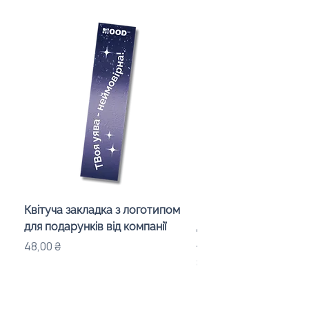
Квітуча закладка з логотипом
Караоке-мікрофон «
для подарунків від компанії
для дітей з LED-підсв
лого бренду
Ціна
48,00 ₴
Ціна
840,00 ₴