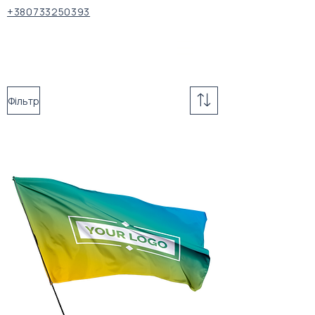
+380733250393
Фільтр