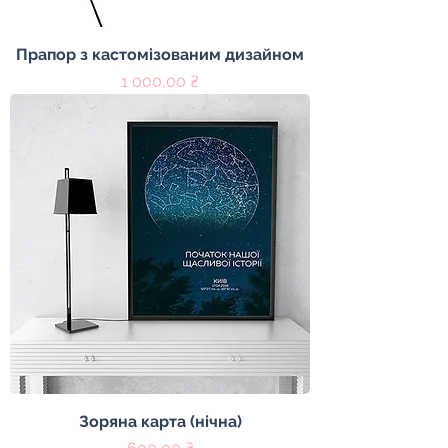
Прапор з кастомізованим дизайном
Ціна
1 000,00 ₴
Зоряна карта (нічна)
Ціна