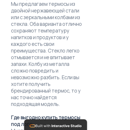
Мы предлагаем термосы из
двойной нержавеющей стали
или с зеркальными колбами из
стекла. Оба варианта отлично
сохраняют температуру
напитков и продуктов и у
каждого есть свои
преимущества. Стекло легко
отмывается и не впитывает
запахи. Колбу из металла
сложно повредить и
невозможно разбить. Если вы
хотите получить
брендированный термос, то у
нас точно найдется
подходящая модель.
Где выгодно купить термосы
под лого
Built with
Interactive Studio