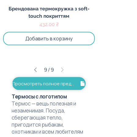
Брендована термокружка з soft-
touch покриттям
Цена
432,00 ₴
Добавить в корзину
9
/
9
Просмотреть полное предложение
Термосы с логотипом
Термос — вещь полезная и
незаменимая. Посуда,
сберегающая тепло,
пригодится рыбакам,
охотникам и всем любителям