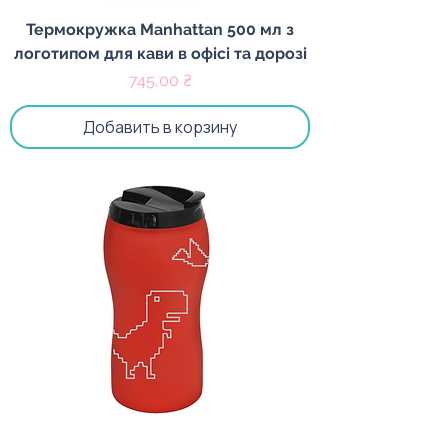
Термокружка Manhattan 500 мл з
логотипом для кави в офісі та дорозі
Цена
745,00 ₴
Добавить в корзину