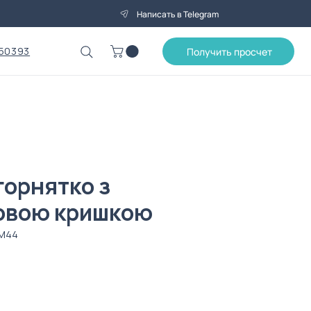
Написать в Telegram
50393
Получить просчет
горнятко з
овою кришкою
2M44
на