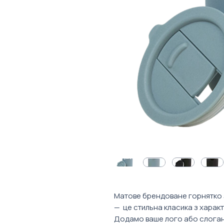
Матове брендоване горнятко
— це стильна класика з харак
Додамо ваше лого або слоган,