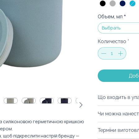
Объем, мл
*
Выбрать
Количество
*
Доб
Що входить в уп
Пакування — це 
Чи можна нанест
У нас безліч варі
 з силіконовою герметичною кришкою
брендованих коро
Із радістю забр
тером.
Терміни виготовл
Оформлення завж
брендування шля
 щоб підкреслити настрій бренду —
компанію, подію 