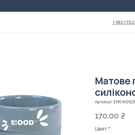
+3807332
Матове 
силікон
Артикул: EN51K09
Це
170,00 ₴
Цвет
*