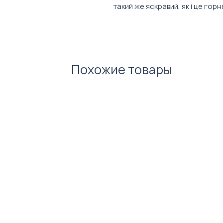
такий же яскравий, як і це горн
Характеристики:
Об’єм: 350 мл
Матеріал: кераміка
Покриття: матова емаль
Похожие товары
Діаметр верхній: 80 мм
Діаметр нижній: 60 мм
Висота: 111 мм
Вага: 300 г