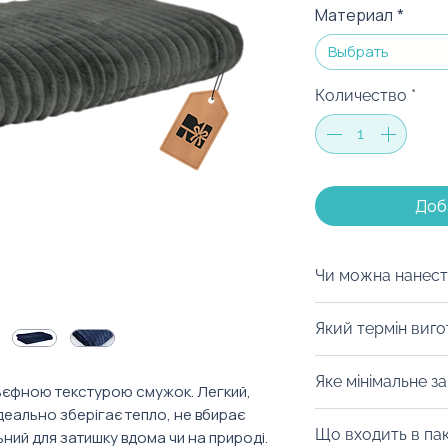
Материал
*
Выбрать
Количество
*
Доб
Чи можна нанест
Так! Можливо за
Який термін виг
нанести вишивку
Також наші MOO
Від 10 днів. Залеж
Яке мінімальне з
розробити прико
узгодження дизай
льєфною текстурою смужок. Легкий,
стиль компанії.
 ідеально зберігає тепло, не вбирає
Від 10 штук.
Що входить в па
ьний для затишку вдома чи на природі.
Ціна товару вказ