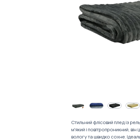
Стильний флісовий плед із ре
м'який і повітропроникний, він
вологу та швидко сохне. Ідеал