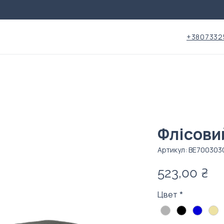
+3807332
Флісови
Артикул: BE700303
Це
523,00 ₴
Цвет
*