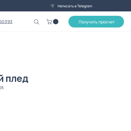
Написать в Telegram
50393
Получить просчет
й плед
05
на