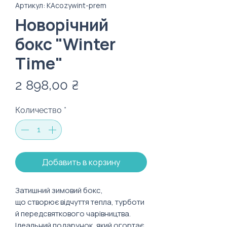
Артикул: KAcozywint-prem
Новорічний
бокс "Winter
Time"
Цена
2 898,00 ₴
Количество
*
Добавить в корзину
Затишний зимовий бокс,
що створює відчуття тепла, турботи
й передсвяткового чарівництва.
Ідеальний подарунок, який огортає