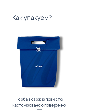
Как упакуем?
Торба з саржі із повністю
Тканинний мішечок з
кастомізованою поверхнею