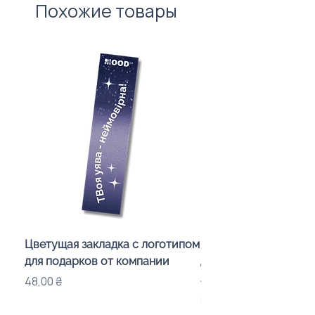
Похожие товары
вартості нанесення. 🙌
Цветущая закладка с логотипом
Караоке-мікрофон «
для подарков от компании
для дітей з LED-підсв
лого бренду
Цена
48,00 ₴
Цена
840,00 ₴