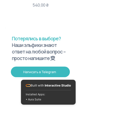
Цена
540,00 ₴
Потерялись в выборе?
Наши эльфики знают
ответ на любой вопрос –
просто напишите 🧝
Написать в Telegram
Built with
Interactive Studio
Installed Apps:
• Aura Suite