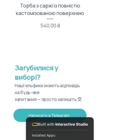
Торба з саржі із повністю
Тканинний мішечок з
кастомізованою поверхнею
Ціна
540,00 ₴
Загубилися у
виборі?
Наші ельфики знають відповідь
на будь-яке
запитання — просто напишіть 🧝
Написати в Telegram
Built with
Interactive Studio
Installed Apps: