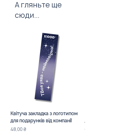
А гляньте ще
врахування вартості нанесення.
сюди...
Квітуча закладка з логотипом
Караоке-мікрофон «
для подарунків від компанії
для дітей з LED-підсв
лого бренду
Ціна
48,00 ₴