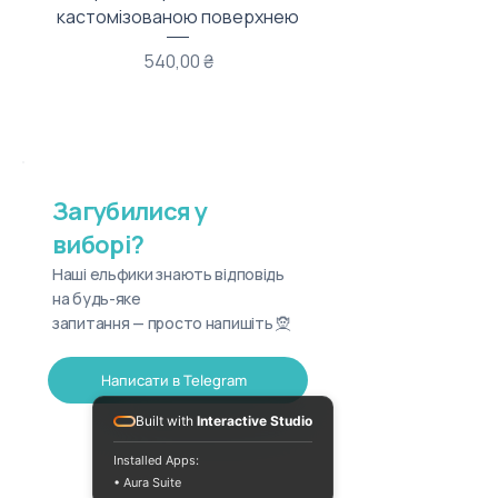
кастомізованою поверхнею
Ціна
540,00 ₴
Загубилися у
виборі?
Наші ельфики знають відповідь
на будь-яке
запитання — просто напишіть 🧝
Написати в Telegram
Built with
Interactive Studio
Installed Apps:
• Aura Suite